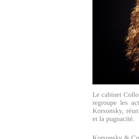
Le cabinet Collo
regroupe les ac
Korsonsky, réuni
et la pugnacité.
Korsonsky & Coll