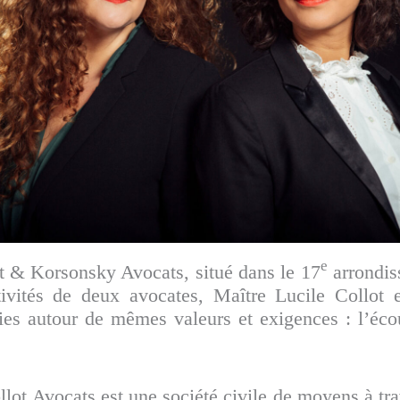
e
t & Korsonsky Avocats, situé dans le 17
arrondis
tivités de deux avocates, Maître Lucile Collot 
es autour de mêmes valeurs et exigences : l’écout
ot Avocats est une société civile de moyens à trav