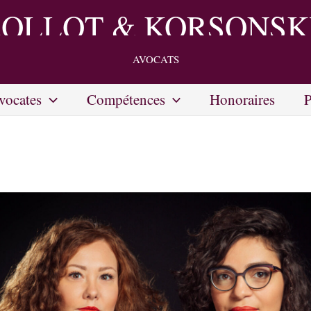
OLLOT & KORSONS
AVOCATS
vocates
Compétences
Honoraires
P